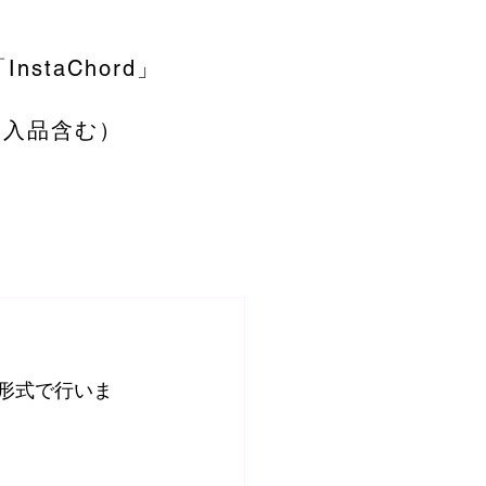
nstaChord」
輸入品含む）
択形式で行いま