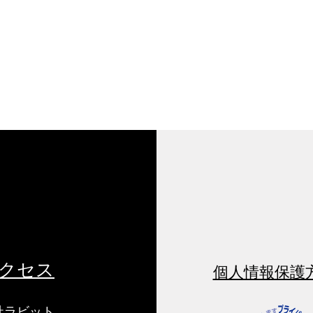
【福岡市】2026九州ロービジ
【大
ョンフォーラム in 福岡
展 
202
【福岡市】2026九州ロービジョ
【大
ンフォーラム in 福岡
～全
クセス
個人情報保護
社ラビット