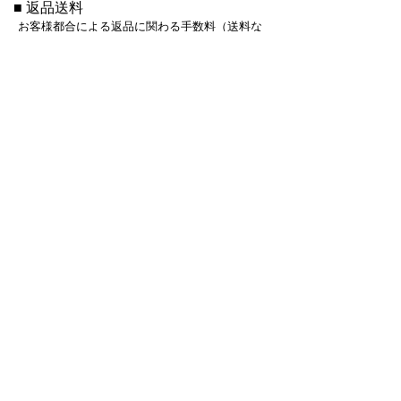
■ 返品送料
お客様都合による返品に関わる手数料（送料な
ど）はお客様のご負担となります。
会社案内
個人情報の取扱いについて
個人情報保護方針
株式会社ラビット
〒169-0075
東京都新宿区高田馬場1-29-7
スカイパレスビル401