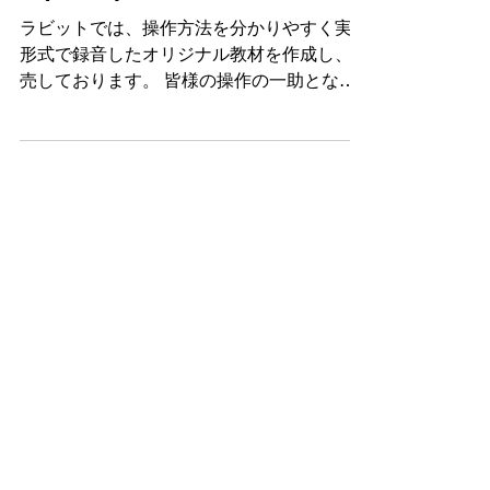
新製品案内
新教材発売「MyMail Neo活用ガイ
ド(基礎編)」
ラビットでは、操作方法を分かりやすく実演
形式で録音したオリジナル教材を作成し、販
売しております。 皆様の操作の一助となれ
ば幸いです。 以下は、お勧めの教材一覧
【個人価格】です。 MyMail Neo活用ガイド
基礎編 iPhoneのSafariを活用しよう 基礎編
iPhoneのSafariを活用しよう 実践編 iPhone
でLINEを使ってみよう センスプレーヤー活
用術(デイジー編) センスプレーヤー活用術
(アプリ利用編) RivoでiPhoneのホーム画面
を使ってみよう Rivo2の文字入力をマスター
しよう Rivo2で電話を便利に使おう Rivo2で
メールアプリを使いこなそう 以上