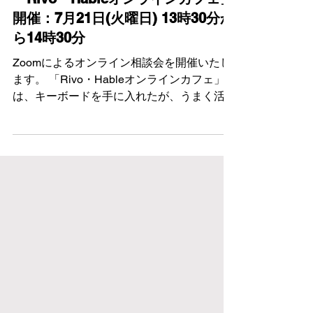
イベント情報
「Rivo・Hableオンラインカフェ」
開催：7月21日(火曜日) 13時30分か
ら14時30分
Zoomによるオンライン相談会を開催いたし
ます。 「Rivo・Hableオンラインカフェ」で
は、キーボードを手に入れたが、うまく活用
できていないかたのフォローと、導入をご検
討のかたで、どのようなものかを知りたいか
たへの情報提供が目的です。 「購入したが
思うように使えない」「どこから始めて良い
か分からない」「普段利用していてこんなこ
とで困っている」「他の人はどんな風に利用
しているのだろう」など、皆様からの様々な
声を聞かせていただきながら、またご利用者
様同士の情報共有にもなればと考えておりま
す。 参加申し込み等は不要、相談会開催中