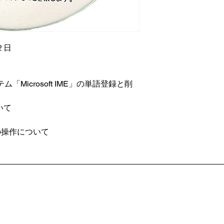
て、解凍してくだ
解凍した「ITマガ
CD版と同じデイ
①IT_magazi
②discinfo.html
２日
①のフォルダごと
れば、デイジー再
図書としてお聞き
ム「Microsoft IME」の単語登録と削
デイジー形式に対
フトでお聞きいた
いて
照し、MP3ファ
MyMail等のテ
を受信する場合は、
)の操作について
ラウザソフトで表