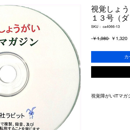
視覚しょう
１３号（ダ
SKU： ca4066-13
通
 ￥1,980 
￥1,320
常
価
格
カ
視覚障がいITマガ
本雑誌は隔月(2か
誌となります。
お支払い完了後に
ンクからZip(圧