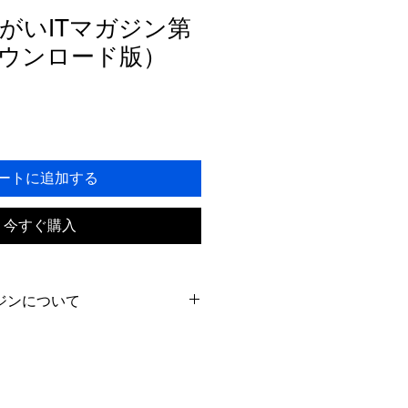
がいITマガジン第
ウンロード版）
セ
ー
ル
価
ートに追加する
格
今すぐ購入
ジンについて
月に1度)、年6回の発刊で音声情報
表示される「ダウンロード」のリ
縮)ファイルをダウンロード(保存)し