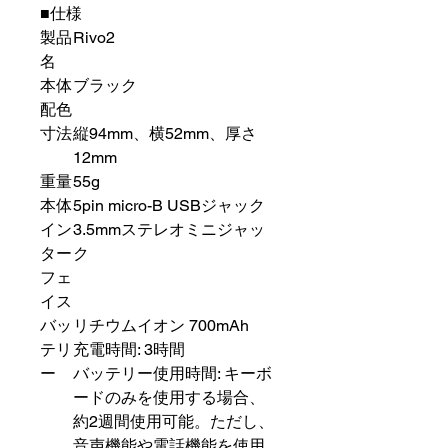
■仕様
製品
Rivo2
名
本体
ブラック
配色
寸法
縦94mm、横52mm、厚さ
12mm
重量
55g
本体
5pin micro-B USBジャック
イン
3.5mmステレオミニジャッ
ター
ク
フェ
イス
バッ
リチウムイオン 700mAh
テリ
充電時間: 3時間
ー
バッテリー使用時間: キーボ
ードのみを使用する場合、
約2週間使用可能。ただし、
音声機能や電話機能を使用