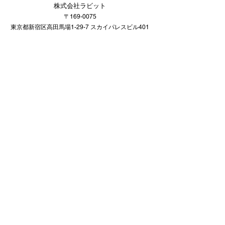
株式会社ラビット​
〒169-0075
東京都
新宿区高田馬場1-29-7 スカイパレスビル401
お問い合わせ
TEL
03-5292-5644
FAX
03-5292-5645
（営業日 平日9:30～17:00）
eigyo@rabbit-tokyo.co.jp
©株式会社ラビット All Rights Reserved