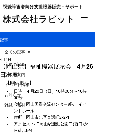
視覚障害者向け支援機器販売・サポート
株式会社ラビット
記事
全ての記事
4月2日
全ての記事
【岡山県】福祉機器展示会 4月26
日出展
新製品案内
【開催概要】
イベント情報
日時：４月26日（日）10時30分～16時
お知らせ
00分
会場：岡山国際交流センター8階　イベ
雑誌・教材
ントホール
住所：岡山市北区奉還町2-2-1
アクセス：JR岡山駅運動公園口(西口)か
ら徒歩8分