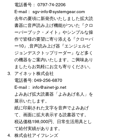
電話番号： 0797-74-2206
E-mail： sgv-info@systemgear.com
去年の夏頃に新発売いたしました拡大読
書器に音声読み上げ機能がついた『クロ
ーバーブック・メイト』やシンプルな操
作で皆様の要望に寄り添える『クローバ
ー10』,音声読み上げ器『エンジェルビ
ジョンデスクトップリーダー』など多く
の機器をご案内いたします。ご興味あり
ましたらお気軽にお立ち寄りください。
アイネット株式会社
電話番号: 049-256-6870
E-mail： info@ainet-jp.net
よみあげ拡大読書器「よみあげ名人」を
展示いたします。
紙に印刷された文字を音声でよみあげ
て、画面に拡大表示する読書器です。
税込価格198,000円、日常生活用具とし
て給付実績があります。
株式会社アイフレンズ