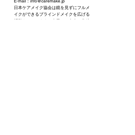
E-mail：info@caremake.jp
日本ケアメイク協会は鏡を見ずにフルメ
イクができるブラインドメイクを広げる
活動をしています。当日はご自身で化粧
水や乳液、口紅をしていただく体験会を
実施します。興味のある方は、ぜひお越
しください。
JRPS岡山/スマホ体験コーナー
電話番号： 080-3050-6820
E-mail： jrps.okayama.asso@gmail.com
★スマホ・パソコン体験：スマホやパソ
コンを使ってみたいけど、周りに相談で
きる人がいない、見えなくても使えるの
か試してみたい、そんなあなたに専門ス
タッフがしっかりアドバイスします。
JRPS岡山/福祉相談コーナー・ハンドベ
ル体験コーナー
電話番号： 080-3050-6820
E-mail： jrps.okayama.asso@gmail.com
★福祉相談：障害者手帳の申請、医療費
助成、移動支援、就労支援など、福祉に