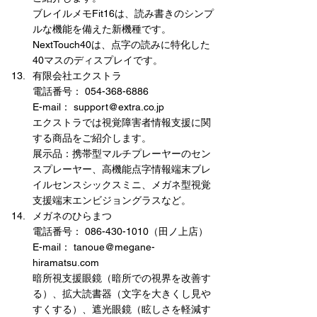
ブレイルメモFit16は、読み書きのシンプ
ルな機能を備えた新機種です。
NextTouch40は、点字の読みに特化した
40マスのディスプレイです。
有限会社エクストラ
電話番号： 054-368-6886
E-mail： support@extra.co.jp
エクストラでは視覚障害者情報支援に関
する商品をご紹介します。
展示品：携帯型マルチプレーヤーのセン
スプレーヤー、高機能点字情報端末ブレ
イルセンスシックスミニ、メガネ型視覚
支援端末エンビジョングラスなど。
メガネのひらまつ
電話番号： 086-430-1010（田ノ上店）
E-mail： tanoue@megane-
hiramatsu.com
暗所視支援眼鏡（暗所での視界を改善す
る）、拡大読書器（文字を大きくし見や
すくする）、遮光眼鏡（眩しさを軽減す