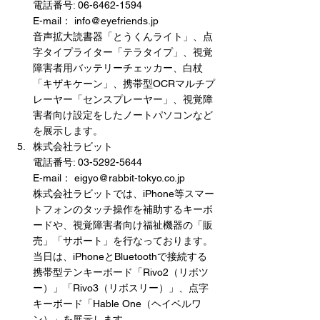
電話番号: 06-6462-1594
E-mail： info@eyefriends.jp
音声拡大読書器「とうくんライト」、点
字タイプライター「テラタイプ」、視覚
障害者用バッテリーチェッカー、白杖
「キザキケーン」、携帯型OCRマルチプ
レーヤー「センスプレーヤー」、視覚障
害者向け設定をしたノートパソコンなど
を展示します。
株式会社ラビット
電話番号: 03-5292-5644
E-mail： eigyo@rabbit-tokyo.co.jp
株式会社ラビットでは、iPhone等スマー
トフォンのタッチ操作を補助するキーボ
ードや、視覚障害者向け福祉機器の「販
売」「サポート」を行なっております。
当日は、iPhoneとBluetoothで接続する
携帯型テンキーボード「Rivo2（リボツ
ー）」「Rivo3（リボスリー）」、点字
キーボード「Hable One（ヘイベルワ
ン）」を展示します。