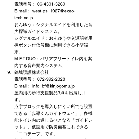
電話番号： 06-4301-3269
E-mail： west-ps_1027@exeo-
tech.co.jp
おんゆう：シグナルエイドを利用した音
声標識ガイドシステム。
シグナルエイド：おんゆうや交通弱者用
押ボタン付信号機に利用できる小型端
末。
M.F.T.DUO：バリアフリートイレ内を案
内する音声案内システム。
錦城護謨株式会社
電話番号： 072-992-2328
E-mail： info_bf@kinjogomu.jp
屋内用の歩行支援製品3点を出展しま
す。
点字ブロックを導入しにくい所でも設置
できる「歩導くんガイドウェイ」、多機
能トイレ内の道しるべとなる「ガイドレ
ット」、仮設用で防災備蓄にもできる
「ココテープ」です。