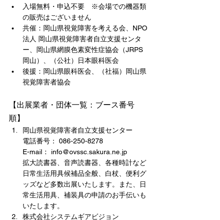
入場無料・申込不要　※会場での機器類
の販売はございません
共催：岡山県視覚障害を考える会、NPO
法人 岡山県視覚障害者自立支援センタ
ー、岡山県網膜色素変性症協会（JRPS
岡山）、（公社）日本眼科医会
後援：岡山県眼科医会、（社福）岡山県
視覚障害者協会
【出展業者・団体一覧：ブース番号
順】
岡山県視覚障害者自立支援センター
電話番号： 086-250-8278
E-mail： info@ovssc.sakura.ne.jp
拡大読書器、音声読書器、各種時計など
日常生活用具候補品全般、白杖、便利グ
ッズなど多数出展いたします。また、日
常生活用具、補装具の申請のお手伝いも
いたします。
株式会社システムギアビジョン