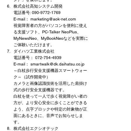
株式会社高知システム開発
電話番号: 090-9772-1769
E-mail： marketing@aok-net.com
視覚障害者の方がパソコンを便利に使え
る支援ソフト、PC-Talker NeoPlus、
MyNewsNeo、MyBookNeoなどを実際に
ご体験いただけます。
ダイハツ工業株式会社
電話番号： 072-754-4939
E-mail： smartwalk@dk.daihatsu.co.jp
～白杖歩行安全支援機器スマートウォー
ク～（試作開発中）
カメラと画像認識技術を活用した肩掛け
式の歩行安全支援機器です。
白杖を使って一人で歩く視覚障がい者の
方が、より安心安全に歩くことができる
よう、点字ブロックや特定の対象物が正
面にあるときに、音声でお知らせしま
す。
株式会社エクシオテック