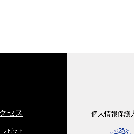
【福岡市】2026九州ロービジ
【大
ョンフォーラム in 福岡
展 
202
【福岡市】2026九州ロービジョ
【大
ンフォーラム in 福岡
～全
クセス
個人情報保護
社ラビット