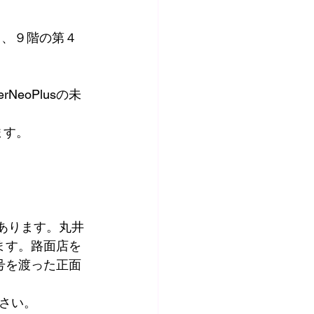
て、９階の第４
NeoPlusの未
ます。
あります。丸井
ます。路面店を
号を渡った正面
さい。