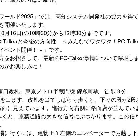
ワールド2025」では、高知システム開発社の協力を得
を開催いたします。
0月16日)の10時30分から12時30分までです。
alkerと今後の方向性　～みんなでワクワク！PC-Talker
イベント開催！～」です。
をお招きして、最新のPC-Talker事情について深堀し
のかお楽しみに！
 南口改札、東京メトロ半蔵門線 錦糸町駅　徒歩３分
札を出ます。改札を出てしばらく歩くと、下りの段が2段
方向に見えています。進行方向右側に路面店が並んでい
歩くと、京葉道路の大きな信号にぶつかります。この信
。
場に行くには、建物正面左側のエレベーターでお越し下