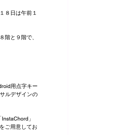
１８日は午前１
８階と９階で、
droid用点字キー
ニバーサルデザインの
staChord」
をご用意してお