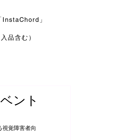
nstaChord」
輸入品含む）
イベント
れる視覚障害者向